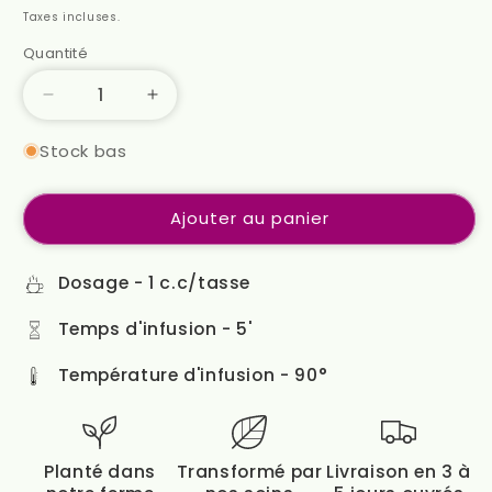
habituel
Taxes incluses.
Quantité
Réduire
Augmenter
la
la
Stock bas
quantité
quantité
de
de
Menthe
Menthe
Ajouter au panier
poivrée
poivrée
Dosage - 1 c.c/tasse
Temps d'infusion - 5'
Température d'infusion - 90°
Planté dans
Transformé par
Livraison en 3 à