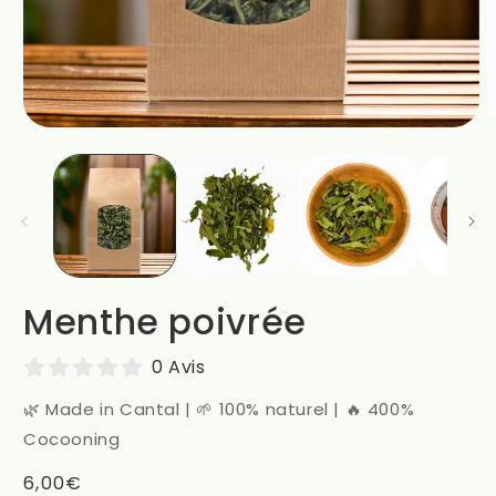
Menthe poivrée
0 Avis
🌿 Made in Cantal | 🌱 100% naturel | 🔥 400%
Cocooning
Prix
6,00€